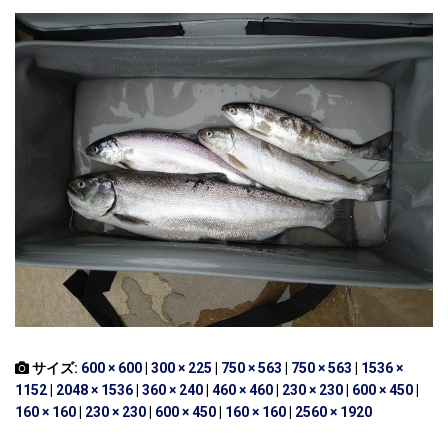
サイズ:
600 × 600
|
300 × 225
|
750 × 563
|
750 × 563
|
1536 ×
1152
|
2048 × 1536
|
360 × 240
|
460 × 460
|
230 × 230
|
600 × 450
|
160 × 160
|
230 × 230
|
600 × 450
|
160 × 160
|
2560 × 1920