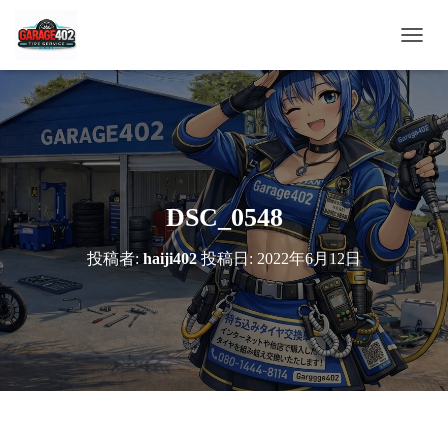
ナ
ビ
ゲ
ー
シ
ョ
ン
を
切
DSC_0548
り
替
投稿者:
haiji402
投稿日:
2022年6月12日
え