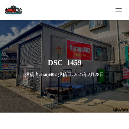
ナ
ビ
ゲ
ー
シ
ョ
ン
を
切
DSC_1459
り
替
投稿者:
haiji402
投稿日:
2025年2月28日
え