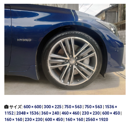
サイズ:
600 × 600
|
300 × 225
|
750 × 563
|
750 × 563
|
1536 ×
1152
|
2048 × 1536
|
360 × 240
|
460 × 460
|
230 × 230
|
600 × 450
|
160 × 160
|
230 × 230
|
600 × 450
|
160 × 160
|
2560 × 1920