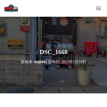
ナ
ビ
ゲ
ー
シ
ョ
ン
を
切
DSC_1668
り
替
投稿者:
haiji402
投稿日:
2025年5月18日
え